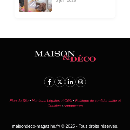
3 juin 2026
Plan du Site
•
Mentions Légales et CGU
•
Politique de confidentialité et
Cookies
•
Annonceurs
maisondeco-magazine.fr/ © 2025 - Tous droits réservés,