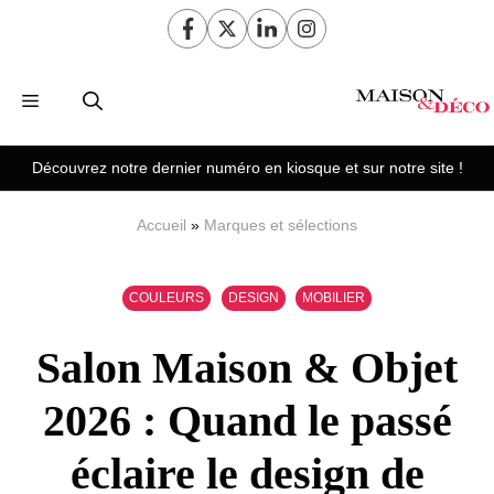
Aller
au
contenu
Menu
Découvrez notre dernier numéro en kiosque et sur notre site !
Accueil
»
Marques et sélections
COULEURS
DESIGN
MOBILIER
Salon Maison & Objet
2026 : Quand le passé
éclaire le design de