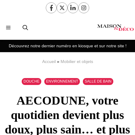
Aller
au
contenu
Menu
Découvrez notre dernier numéro en kiosque et sur notre site !
Accueil
»
Mobilier et objets
DOUCHE
ENVIRONNEMENT
SALLE DE BAIN
AECODUNE, votre
quotidien devient plus
doux, plus sain… et plus